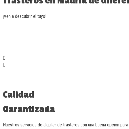
Trasteros en Madrid de difer
¡Ven a descubrir el tuyo!
X
S
M
L
X
S
M
E
A
L
M
A
D
R
A
Calidad
A
L
I
G
R
Garantizada
L
L
U
E
G
Nuestros servicios de alquiler de trasteros son una buena opción par